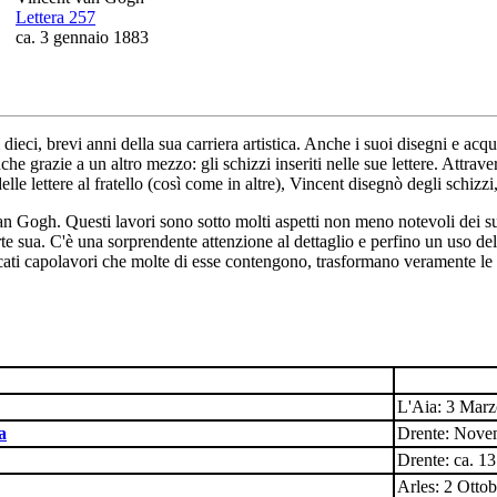
Lettera 257
ca. 3 gennaio 1883
ieci, brevi anni della sua carriera artistica. Anche i suoi disegni e acq
zie a un altro mezzo: gli schizzi inseriti nelle sue lettere. Attravers
lle lettere al fratello (così come in altre), Vincent disegnò degli schiz
 Van Gogh. Questi lavori sono sotto molti aspetti non meno notevoli dei su
arte sua. C'è una sorprendente attenzione al dettaglio e perfino un uso d
ati capolavori che molte di esse contengono, trasformano veramente le l
L'Aia: 3 Mar
a
Drente: Nove
Drente: ca. 1
Arles: 2 Otto