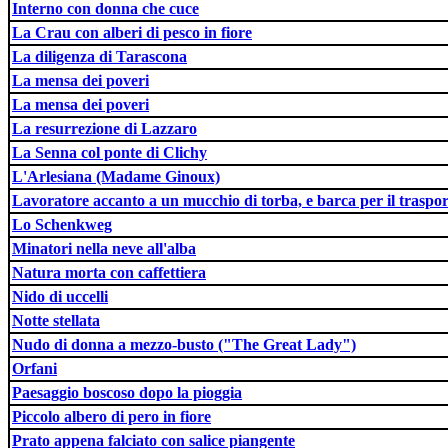
Interno con donna che cuce
La Crau con alberi di pesco in fiore
La diligenza di Tarascona
La mensa dei poveri
La mensa dei poveri
La resurrezione di Lazzaro
La Senna col ponte di Clichy
L'Arlesiana (Madame Ginoux)
Lavoratore accanto a un mucchio di torba, e barca per il traspor
Lo Schenkweg
Minatori nella neve all'alba
Natura morta con caffettiera
Nido di uccelli
Notte stellata
Nudo di donna a mezzo-busto ("The Great Lady")
Orfani
Paesaggio boscoso dopo la pioggia
Piccolo albero di pero in fiore
Prato appena falciato con salice piangente