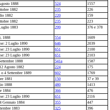
 Agosto 1888
524
1557
Ottobre 1882
235
226
lio 1882
220
159
Ottobre 1882
235
223
 Luglio 1883
299
376 e 378
r, 1888
554
1609
se: 2 Luglio 1890
646
2039
se: 23 Luglio 1890
651
2100
se: 23 Luglio 1890
651
2103
 Settembre 1888
541a
1587
-12 Agosto 1882
224
175
 o 4 Settembre 1889
602
1769
bre 1881
150
37 e 39
gio 1888
480
1413
le 1884
366
476
se: 23 Luglio 1890
651
2116
24 Gennaio 1884
355
447
ttembre 1883
325
396