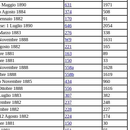
4 Maggio 1890
631
1971
o Agosto 1884
374
508
Gennaio 1882
170
91
se: 1 Luglio 1890
646
2054
 Marzo 1883
276
338
6 Novembre 1888
W9
1631
Agosto 1882
221
165
bre 1881
163
89
bre 1881
150
33
5 Novembre 1888
558a
1628
obre 1888
558b
1619
io Novembre 1885
434
960
 Ottobre 1888
556
1616
Luglio 1883
307
382
tembre 1882
237
248
embre 1882
228
227
-12 Agosto 1882
224
174
bre 1881
150
30