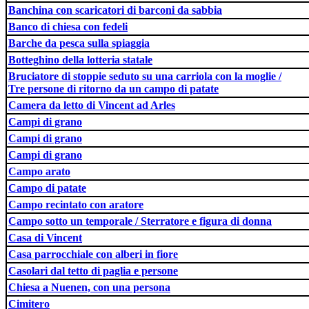
Banchina con scaricatori di barconi da sabbia
Banco di chiesa con fedeli
Barche da pesca sulla spiaggia
Botteghino della lotteria statale
Bruciatore di stoppie seduto su una carriola con la moglie /
Tre persone di ritorno da un campo di patate
Camera da letto di Vincent ad Arles
Campi di grano
Campi di grano
Campi di grano
Campo arato
Campo di patate
Campo recintato con aratore
Campo sotto un temporale / Sterratore e figura di donna
Casa di Vincent
Casa parrocchiale con alberi in fiore
Casolari dal tetto di paglia e persone
Chiesa a Nuenen, con una persona
Cimitero