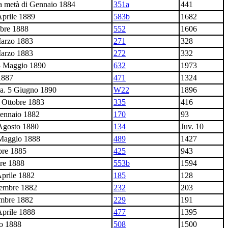
a metà di Gennaio 1884
351a
441
Aprile 1889
583b
1682
obre 1888
552
1606
Marzo 1883
271
328
Marzo 1883
272
332
3 Maggio 1890
632
1973
 1887
471
1324
ca. 5 Giugno 1890
W22
1896
2 Ottobre 1883
335
416
Gennaio 1882
170
93
Agosto 1880
134
Juv. 10
 Maggio 1888
489
1427
bre 1885
425
943
bre 1888
553b
1594
Aprile 1882
185
128
tembre 1882
232
203
embre 1882
229
191
Aprile 1888
477
1395
io 1888
508
1500