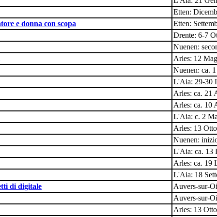
L'Aia: 21 Ge
Etten: Dicem
atore e donna con scopa
Etten: Settem
Drente: 6-7 O
Nuenen: seco
Arles: 12 Ma
Nuenen: ca. 1
L'Aia: 29-30 
Arles: ca. 21 
Arles: ca. 10 
L'Aia: c. 2 M
Arles: 13 Ott
Nuenen: iniz
L'Aia: ca. 13
Arles: ca. 19
L'Aia: 18 Set
ti di digitale
Auvers-sur-O
Auvers-sur-Oi
Arles: 13 Ott