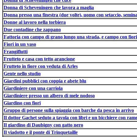
Donna di Scheveningen che cuce
Donna di Scheveningen che lavora a maglia
Donna presso una finestra (due volte), uomo con setaccio, semin
Donne al lavoro nella torbiera
Due contadine che zappano
Fattoria con campo di grano lungo una strada, e campo con fiori
Fiori in un vaso
Frangiflutti
Frutteto e casa con tetto arancione
Frutteto in fiore con veduta di Arles
Gente nello studio
Giardini pubblici con coppia e abete blu
Giardiniere con una carriola
Giardiniere presso un albero di mele nodoso
Giardino con fiori
Gruppo di persone sulla spiaggia con barche da pesca in arrivo
Il dottor Gachet seduto a tavola con libri e un bicchiere con ramet
Il giardino di Daubigny con gatto nero
Il viadotto e il ponte di Trinquetaille