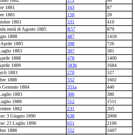
nnaio 1882
171
96
bre 1881
163
87
bre 1881
150
28
ttobre 1883
331
410
nda metà di Agosto 1885
R57
879
ggio 1888
487
1418
 Aprile 1885
398
726
Luglio 1883
307
381
Aprile 1888
478
1400
Aprile 1889
583b
1684
arch 1883
270
327
obre 1888
552
1602
io Gennaio 1884
351a
440
 Luglio 1883
300
380
 Luglio 1888
512
1511
tembre 1882
231
205
ise: 3 Giugno 1890
638
2008
se: 23 Luglio 1890
651
2106
obre 1888
552
1607