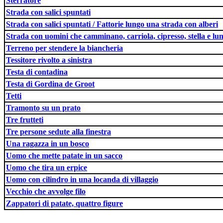
Sterratore
Strada con salici spuntati
Strada con salici spuntati / Fattorie lungo una strada con alberi
Strada con uomini che camminano, carriola, cipresso, stella e lu
Terreno per stendere la biancheria
Tessitore rivolto a sinistra
Testa di contadina
Testa di Gordina de Groot
Tetti
Tramonto su un prato
Tre frutteti
Tre persone sedute alla finestra
Una ragazza in un bosco
Uomo che mette patate in un sacco
Uomo che tira un erpice
Uomo con cilindro in una locanda di villaggio
Vecchio che avvolge filo
Zappatori di patate, quattro figure