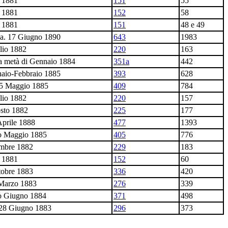
e 1881
151
55
e 1881
152
58
e 1881
151
48 e 49
ca. 17 Giugno 1890
643
1983
lio 1882
220
163
a metà di Gennaio 1884
351a
442
aio-Febbraio 1885
393
628
15 Maggio 1885
409
784
lio 1882
220
157
sto 1882
225
177
Aprile 1888
477
1393
io Maggio 1885
405
776
embre 1882
229
183
e 1881
152
60
tobre 1883
336
420
 Marzo 1883
276
339
io Giugno 1884
371
498
-28 Giugno 1883
296
373