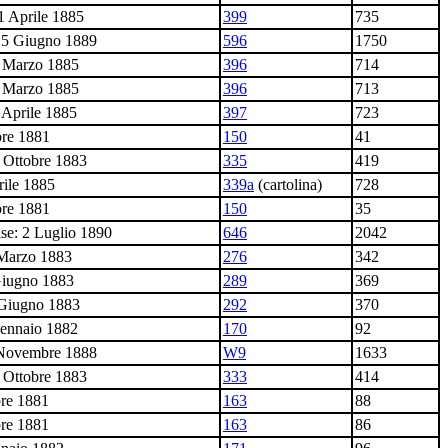
1 Aprile 1885
399
735
25 Giugno 1889
596
1750
 Marzo 1885
396
714
 Marzo 1885
396
713
 Aprile 1885
397
723
bre 1881
150
41
2 Ottobre 1883
335
419
ile 1885
339a
(cartolina)
728
bre 1881
150
35
se: 2 Luglio 1890
646
2042
 Marzo 1883
276
342
Giugno 1883
289
369
 Giugno 1883
292
370
Gennaio 1882
170
92
6 Novembre 1888
W9
1633
3 Ottobre 1883
333
414
bre 1881
163
88
bre 1881
163
86