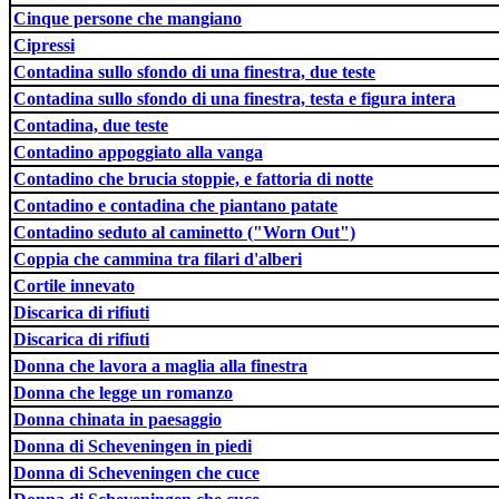
Cinque persone che mangiano
Cipressi
Contadina sullo sfondo di una finestra, due teste
Contadina sullo sfondo di una finestra, testa e figura intera
Contadina, due teste
Contadino appoggiato alla vanga
Contadino che brucia stoppie, e fattoria di notte
Contadino e contadina che piantano patate
Contadino seduto al caminetto ("Worn Out")
Coppia che cammina tra filari d'alberi
Cortile innevato
Discarica di rifiuti
Discarica di rifiuti
Donna che lavora a maglia alla finestra
Donna che legge un romanzo
Donna chinata in paesaggio
Donna di Scheveningen in piedi
Donna di Scheveningen che cuce