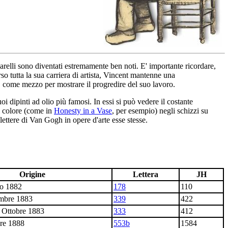
uarelli sono diventati estremamente ben noti. E' importante ricordare,
o tutta la sua carriera di artista, Vincent mantenne una
zi, come mezzo per mostrare il progredire del suo lavoro.
oi dipinti ad olio più famosi. In essi si può vedere il costante
el colore (come in
Honesty in a Vase
, per esempio) negli schizzi su
ettere di Van Gogh in opere d'arte esse stesse.
Origine
Lettera
JH
zo 1882
178
110
mbre 1883
339
422
3 Ottobre 1883
333
412
bre 1888
553b
1584