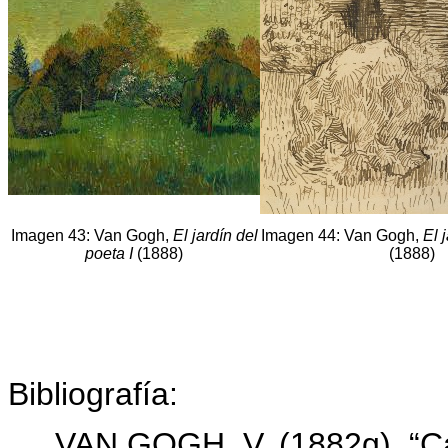
Imagen 43: Van Gogh,
El jardín del
Imagen 44: Van Gogh,
El 
poeta I
(1888)
(1888)
Bibliografía:
VAN GOGH, V. (1882g). “Ca