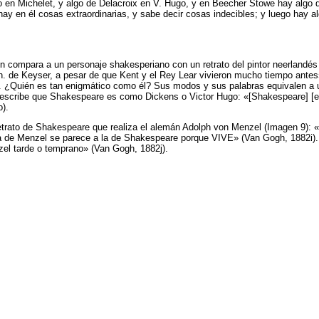
en Michelet, y algo de Delacroix en V. Hugo, y en Beecher Stowe hay algo de
o; hay en él cosas extraordinarias, y sabe decir cosas indecibles; y luego ha
enos lo mismo (1880a).
bién compara a un personaje shakesperiano con un retrato del pintor neerlan
. de Keyser, a pesar de que Kent y el Rey Lear vivieron mucho tiempo antes»
e. ¿Quién es tan enigmático como él? Sus modos y sus palabras equivalen a u
s, escribe que Shakespeare es como Dickens o Victor Hugo: «[Shakespeare]
).
trato de Shakespeare que realiza el alemán Adolph von Menzel (Imagen 9): «
bra de Menzel se parece a la de Shakespeare porque VIVE» (Van Gogh, 1882i)
nzel tarde o temprano» (Van Gogh, 1882j).