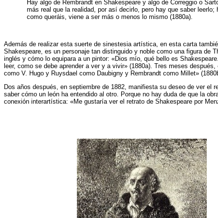
Hay algo de Rembrandt en Shakespeare y algo de Correggio o Sarto 
más real que la realidad, por así decirlo, pero hay que saber leerl
como queráis, viene a ser más o m
Además de realizar esta suerte de sinestesia artística, en esta carta tam
Shakespeare, es un personaje tan distinguido y noble como una figura de Th
inglés y cómo lo equipara a un pintor: «Dios mío, qué bello es Shakespear
leer, como se debe aprender a ver y a vivir» (1880a). Tres meses despué
como V. Hugo y Ruysdael como Daubigny y Rembrandt como Millet» (1880b
Dos años después, en septiembre de 1882, manifiesta su deseo de ver el re
saber cómo un león ha entendido al otro. Porque no hay duda de que la o
conexión interartística: «Me gustaría ver el retrato de Shakespeare por Me