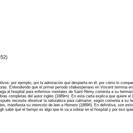
52)
os: por ejemplo, por la admiración que despierta en él, por cómo lo compara
 obras. Entendiendo que el primer periodo shakesperiano en Vincent termina e
lega al hospital para enfermos mentales de Saint Rémy comenta a su herman
as completas del autor inglés (1889m). En esta carta explica que quiere el l
espués necesite observar la naturaleza para calmarse, según comenta a su he
s, manifiesta su intención de leer a Homero (1889ñ). En definitiva, son esto
h sabe que el tiempo es algo que le va a sobrar en el hospital y por eso quie