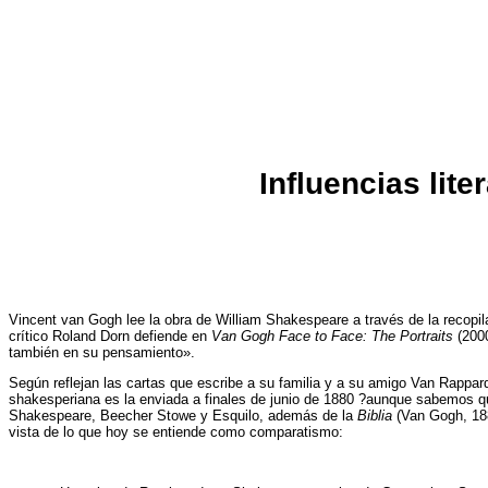
Influencias lit
Vincent van Gogh lee la obra de William Shakespeare a través de la recopi
crítico Roland Dorn defiende en
Van Gogh Face to Face: The Portraits
(2000
también en su pensamiento».
Según reflejan las cartas que escribe a su familia y a su amigo Van Rappar
shakesperiana es la enviada a finales de junio de 1880 ?aunque sabemos qu
Shakespeare, Beecher Stowe y Esquilo, además de la
Biblia
(Van Gogh, 188
vista de lo que hoy se entiende como comparatismo: