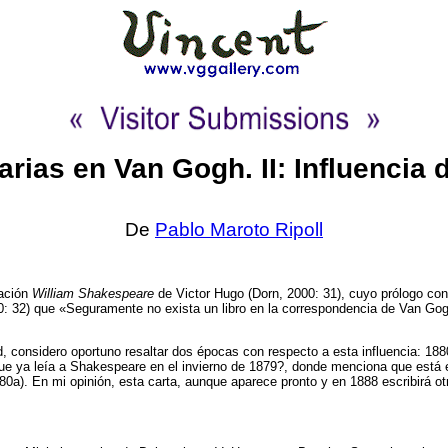
erarias en Van Gogh. II: Influencia
De
Pablo Maroto Ripoll
lación
William Shakespeare
de Victor Hugo (Dorn, 2000: 31), cuyo prólogo cont
: 32) que «Seguramente no exista un libro en la correspondencia de Van Go
d, considero oportuno resaltar dos épocas con respecto a esta influencia: 18
e ya leía a Shakespeare en el invierno de 1879?, donde menciona que está e
0a). En mi opinión, esta carta, aunque aparece pronto y en 1888 escribirá otr