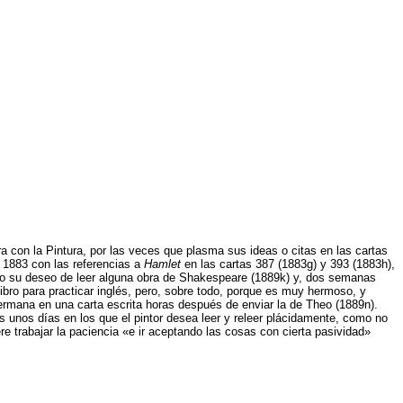
 con la Pintura, por las veces que plasma sus ideas o citas en las cartas
n 1883 con las referencias a
Hamlet
en las cartas 387 (1883g) y 393 (1883h),
o su deseo de leer alguna obra de Shakespeare (1889k) y, dos semanas
ibro para practicar inglés, pero, sobre todo, porque es muy hermoso, y
rmana en una carta escrita horas después de enviar la de Theo (1889n).
s unos días en los que el pintor desea leer y releer plácidamente, como no
re trabajar la paciencia «e ir aceptando las cosas con cierta pasividad»