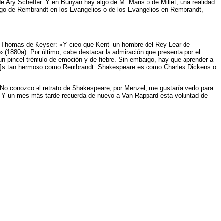
 Ary Scheffer. Y en Bunyan hay algo de M. Maris o de Millet, una realidad
y algo de Rembrandt en los Evangelios o de los Evangelios en Rembrandt,
dés Thomas de Keyser: «Y creo que Kent, un hombre del Rey Lear de
 (1880a). Por último, cabe destacar la admiración que presenta por el
n pincel trémulo de emoción y de fiebre. Sin embargo, hay que aprender a
 [e]s tan hermoso como Rembrandt. Shakespeare es como Charles Dickens o
No conozco el retrato de Shakespeare, por Menzel; me gustaría verlo para
. Y un mes más tarde recuerda de nuevo a Van Rappard esta voluntad de