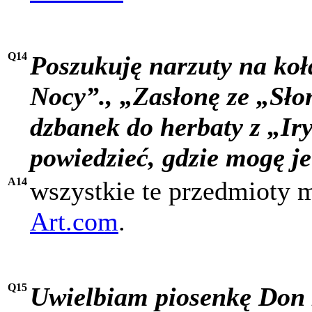
Q14
Poszukuję narzuty na koł
Nocy”., „Zasłonę ze „Sło
dzbanek do herbaty z „Iry
powiedzieć, gdzie mogę je
A14
wszystkie te przedmioty 
Art.com
.
Q15
Uwielbiam piosenkę Do