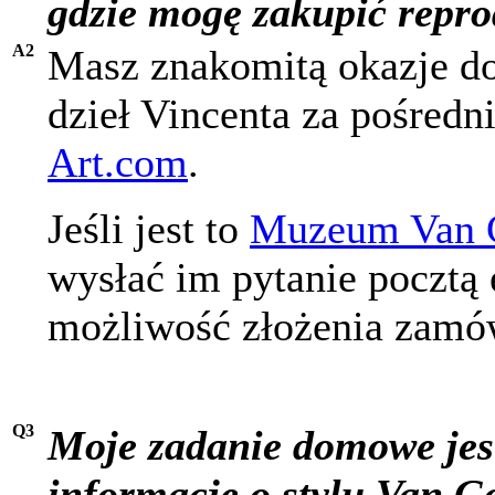
gdzie mogę zakupić repro
A2
Masz znakomitą okazje do
dzieł Vincenta za pośre
Art.com
.
Jeśli jest to
Muzeum Van 
wysłać im pytanie pocztą 
możliwość złożenia zamów
Q3
Moje zadanie domowe jest
informacje o stylu Van Go