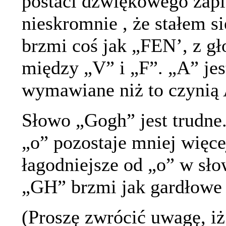
postaci dźwiękowego zap
nieskromnie , że stałem si
brzmi coś jak „FEN’, z g
między „V” i „F”. „A” jes
wymawiane niż to czynią
Słowo „Gogh” jest trudne
„o” pozostaje mniej więce
łagodniejsze od „o” w sło
„GH” brzmi jak gardłowe
(Proszę zwrócić uwagę, i