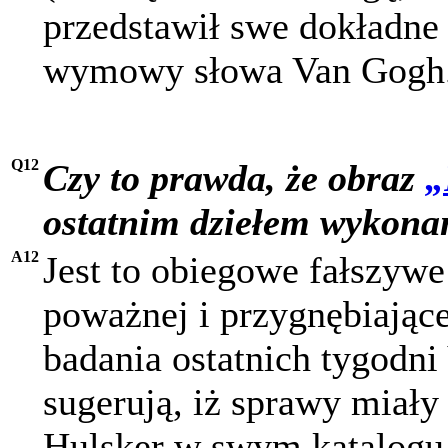
przedstawił swe dokładne
wymowy słowa Van Gogh
Q12
Czy to prawda, że obraz
„
ostatnim dziełem wykon
A12
Jest to obiegowe fałszy
poważnej i przygnębiając
badania ostatnich tygodni
sugerują, iż sprawy miały
Hulsker w swym katalogu 