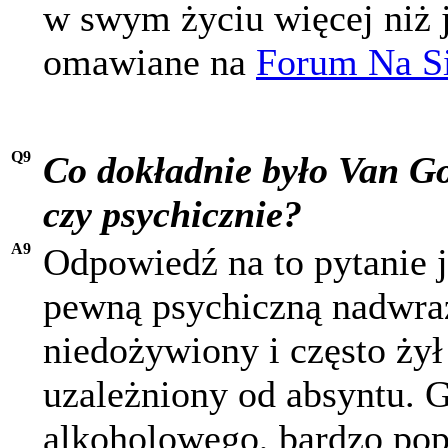
w swym życiu więcej niż j
omawiane na
Forum Na Si
Q9
Co dokładnie było Van Go
czy psychicznie?
A9
Odpowiedź na to pytanie j
pewną psychiczną nadwraż
niedożywiony i często żył
uzależniony od absyntu. 
alkoholowego, bardzo po