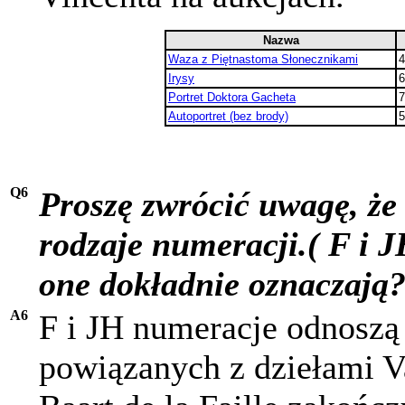
Nazwa
Waza z Piętnastoma Słonecznikami
4
Irysy
6
Portret Doktora Gacheta
7
Autoportret (bez brody)
5
Q6
Proszę zwrócić uwagę, że
rodzaje numeracji.( F i J
one dokładnie oznaczają
A6
F i JH numeracje odnoszą
powiązanych z dziełami 