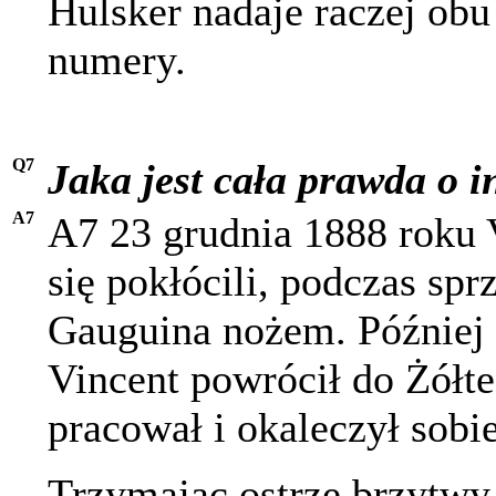
Hulsker nadaje raczej obu
numery.
Q7
Jaka jest cała prawda o 
A7
A7 23 grudnia 1888 roku 
się pokłócili, podczas sp
Gauguina nożem. Później 
Vincent powrócił do Żółt
pracował i okaleczył sobi
Trzymając ostrze brzytwy 