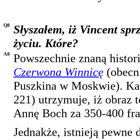
Q8
Słyszałem, iż Vincent spr
życiu. Które?
A8
Powszechnie znaną historia
Czerwona Winnicę
(obecn
Puszkina w Moskwie). Kata
221) utrzymuje, iż obraz 
Annę Boch za 350-400 fr
Jednakże, istnieją pewne 