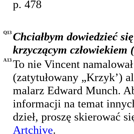
p. 478
Q13
Chciałbym dowiedzieć się
krzyczącym człowiekiem 
A13
To nie Vincent namalował
(zatytułowany „Krzyk’) al
malarz Edward Munch. Ab
informacji na temat innyc
dzieł, proszę skierować si
Artchive
.