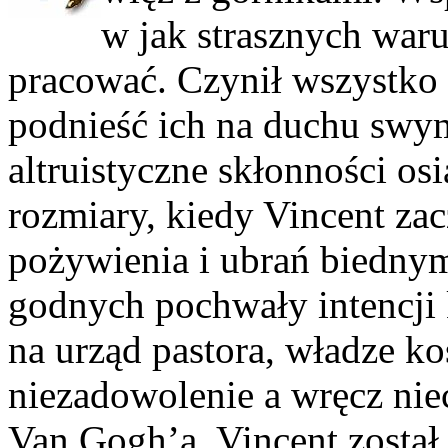
w jak strasznych waru
pracować. Czynił wszystko 
podnieść ich na duchu swym
altruistyczne skłonności os
rozmiary, kiedy Vincent za
pożywienia i ubrań biedny
godnych pochwały intencji
na urząd pastora, władze k
niezadowolenie a wręcz nie
Van Gogh’a. Vincent został