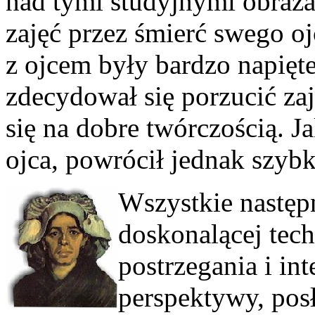
nad tymi studyjnymi obraz
zajęć przez śmierć swego oj
z ojcem były bardzo napięte
zdecydował się porzucić za
się na dobre twórczością. 
ojca, powrócił jednak szybk
Wszystkie następ
doskonalącej tech
postrzegania i int
perspektywy, pos