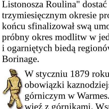
Listonosza Roulina" dostać
trzymiesięcznym okresie pr
końcu sfinalizował swą um
próbny okres modlitw w jed
i ogarniętych biedą region
Borinage.
W styczniu 1879 roku
obowiązki kaznodziej
górniczym w Warmes. 
więź z górnikami. Wsp