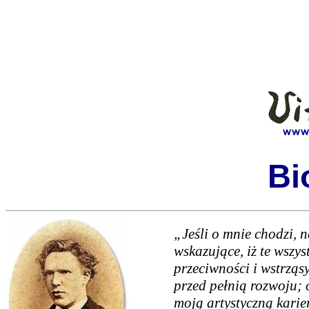
Bi
„Jeśli o mnie chodzi, 
wskazujące, iż te wszys
przeciwności i wstrząs
przed pełnią rozwoju;
moją artystyczną karie