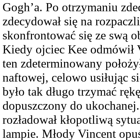
Gogh’a. Po otrzymaniu zde
zdecydował się na rozpaczl
skonfrontować się ze swą o
Kiedy ojciec Kee odmówił V
ten zdeterminowany położy
naftowej, celowo usiłując 
było tak długo trzymać ręk
dopuszczony do ukochanej.
rozładował kłopotliwą syt
lampie. Młody Vincent opu